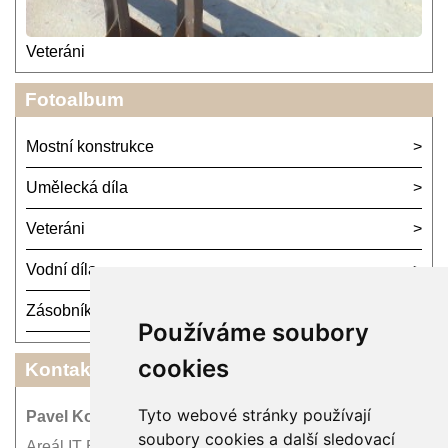
Veteráni
Fotoalbum
Mostní konstrukce
Umělecká díla
Veteráni
Vodní díla
Zásobníky
Používáme soubory
cookies
Kontakt
Tyto webové stránky používají
Pavel Kordík - METAX PRAHA
soubory cookies a další sledovací
Areál IT Bohemia