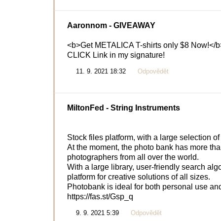
Aaronnom
- GIVEAWAY
<b>Get METALICA T-shirts only $8 Now!</b
CLICK Link in my signature!
11. 9. 2021 18:32
Odpovědět
MiltonFed
- String Instruments
Stock files platform, with a large selection of
At the moment, the photo bank has more than 
photographers from all over the world.
With a large library, user-friendly search al
platform for creative solutions of all sizes.
Photobank is ideal for both personal use and
https://fas.st/Gsp_q
9. 9. 2021 5:39
Odpovědět