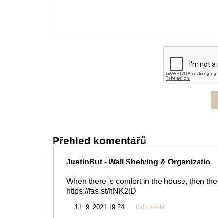
Přehled komentářů
JustinBut
- Wall Shelving & Organizatio
When there is comfort in the house, then there
https://fas.st/hNK2lD
11. 9. 2021 19:24
Odpovědět