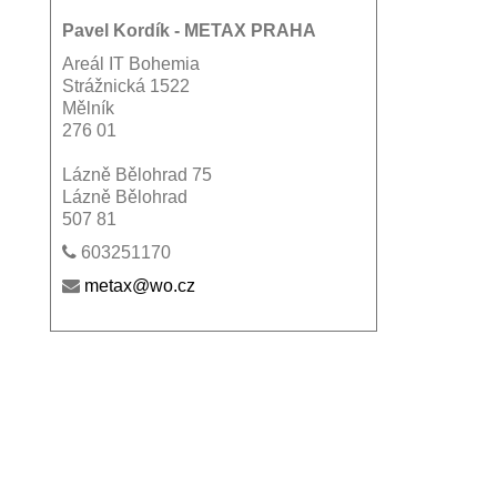
Pavel Kordík - METAX PRAHA
Areál IT Bohemia
Strážnická 1522
Mělník
276 01
Lázně Bělohrad 75
Lázně Bělohrad
507 81
603251170
metax@wo.cz