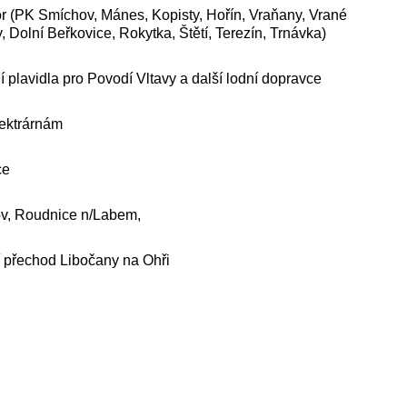
mor (PK Smíchov, Mánes, Kopisty, Hořín, Vraňany, Vrané
, Dolní Beřkovice, Rokytka, Štětí, Terezín, Trnávka)
ní plavidla pro Povodí Vltavy a další lodní dopravce
lektrárnám
ce
hov, Roudnice n/Labem,
í přechod Libočany na Ohři