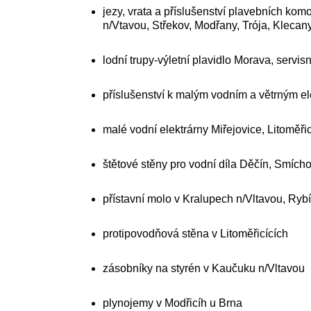
jezy, vrata a příslušenství plavebních ko
n/Vtavou, Střekov, Modřany, Trója, Klecany
lodní trupy-výletní plavidlo Morava, servis
příslušenství k malým vodním a větrným e
malé vodní elektrárny Miřejovice, Litoměři
štětové stěny pro vodní díla Děčín, Smíc
přístavní molo v Kralupech n/Vltavou, Ryb
protipovodňová stěna v Litoměřicících
zásobníky na styrén v Kaučuku n/Vltavou
plynojemy v Modřicíh u Brna