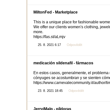
MiltonFed
- Marketplace
This is a unique place for fashionable wome
We offer our clients women's clothing, jewe
more.
https://fas.st/aLmjv
25. 8. 2021 6:17
Odpovědět
medicación sildenafil
- fármacos
En estos casos, generalmente, el problema 
cónyuges se acostumbran y se sienten cómo
https://www.carnevalecommunity.it/author/ti
23. 8. 2021 18:45
Odpovědět
JerryiMalp
- píldoras