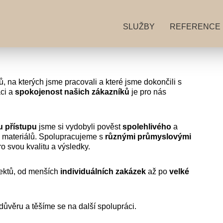
SLUŽBY
REFERENCE
ů, na kterých jsme pracovali a které jsme dokončili s
áci a
spokojenost
našich
zákazníků
je pro nás
u
přístupu
jsme si vydobyli pověst
spolehlivého
a
 materiálů. Spolupracujeme s
různými
průmyslovými
 svou kvalitu a výsledky.
jektů, od menších
individuálních
zakázek
až po
velké
věru a těšíme se na další spolupráci.