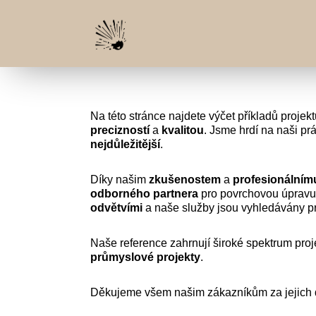
Na této stránce najdete výčet příkladů projekt
precizností
a
kvalitou
. Jsme hrdí na naši pr
nejdůležitější
.
Díky našim
zkušenostem
a
profesionálním
odborného
partnera
pro povrchovou úpravu
odvětvími
a naše služby jsou vyhledávány pro
Naše reference zahrnují široké spektrum pro
průmyslové
projekty
.
Děkujeme všem našim zákazníkům za jejich dů