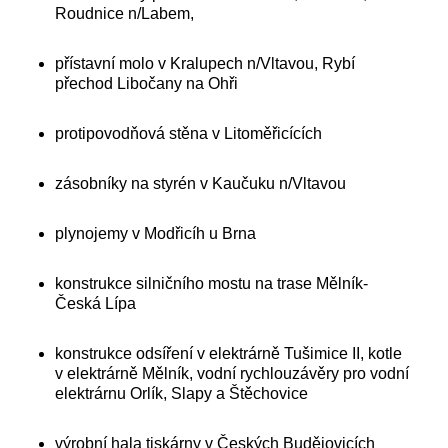
Roudnice n/Labem,
přístavní molo v Kralupech n/Vltavou, Rybí
přechod Libočany na Ohři
protipovodňová stěna v Litoměřicících
zásobníky na styrén v Kaučuku n/Vltavou
plynojemy v Modřicíh u Brna
konstrukce silničního mostu na trase Mělník-
Česká Lípa
konstrukce odsíření v elektrárně Tušimice II, kotle
v elektrárně Mělník, vodní rychlouzávěry pro vodní
elektrárnu Orlík, Slapy a Štěchovice
výrobní hala tiskárny v Českých Budějovicích