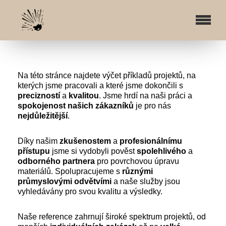
Na této stránce najdete výčet příkladů projektů, na
kterých jsme pracovali a které jsme dokončili s
precizností
a
kvalitou
. Jsme hrdí na naši práci a
spokojenost
našich
zákazníků
je pro nás
nejdůležitější
.
Díky našim
zkušenostem
a
profesionálnímu
přístupu
jsme si vydobyli pověst
spolehlivého
a
odborného
partnera
pro povrchovou úpravu
materiálů. Spolupracujeme s
různými
průmyslovými
odvětvími
a naše služby jsou
vyhledávány pro svou kvalitu a výsledky.
Naše reference zahrnují široké spektrum projektů, od