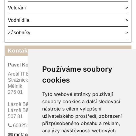
Veteráni
Vodní díla
Zásobníky
Kontakt
Pavel Kordík - METAX PRAHA
Používáme soubory
Areál IT Bohemia
cookies
Strážnická 1522
Mělník
276 01
Tyto webové stránky používají
soubory cookies a další sledovací
Lázně Bělohrad 75
nástroje s cílem vylepšení
Lázně Bělohrad
uživatelského prostředí, zobrazení
507 81
přizpůsobeného obsahu a reklam,
603251170
analýzy návštěvnosti webových
metax@wo.cz