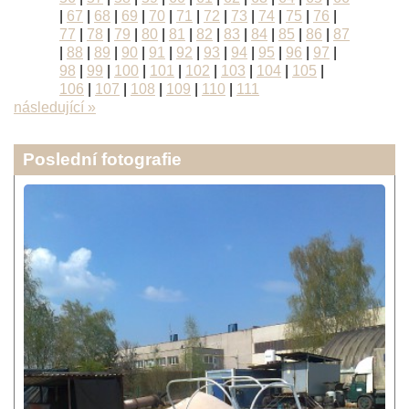
|
67
|
68
|
69
|
70
|
71
|
72
|
73
|
74
|
75
|
76
|
77
|
78
|
79
|
80
|
81
|
82
|
83
|
84
|
85
|
86
|
87
|
88
|
89
|
90
|
91
|
92
|
93
|
94
|
95
|
96
|
97
|
98
|
99
|
100
|
101
|
102
|
103
|
104
|
105
|
106
|
107
|
108
|
109
|
110
|
111
následující »
Poslední fotografie