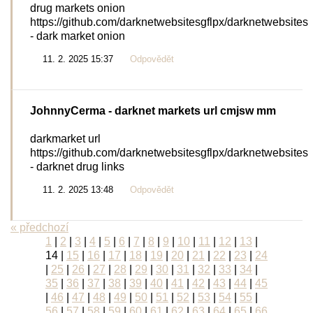
drug markets onion
https://github.com/darknetwebsitesgflpx/darknetwebsites
- dark market onion
11. 2. 2025 15:37
Odpovědět
JohnnyCerma
- darknet markets url cmjsw mm
darkmarket url
https://github.com/darknetwebsitesgflpx/darknetwebsites
- darknet drug links
11. 2. 2025 13:48
Odpovědět
« předchozí
1
|
2
|
3
|
4
|
5
|
6
|
7
|
8
|
9
|
10
|
11
|
12
|
13
|
14
|
15
|
16
|
17
|
18
|
19
|
20
|
21
|
22
|
23
|
24
|
25
|
26
|
27
|
28
|
29
|
30
|
31
|
32
|
33
|
34
|
35
|
36
|
37
|
38
|
39
|
40
|
41
|
42
|
43
|
44
|
45
|
46
|
47
|
48
|
49
|
50
|
51
|
52
|
53
|
54
|
55
|
56
|
57
|
58
|
59
|
60
|
61
|
62
|
63
|
64
|
65
|
66