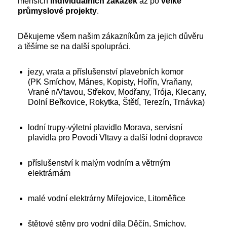
menších
individuálních
zakázek
až po
velké
průmyslové
projekty
.
Děkujeme všem našim zákazníkům za jejich důvěru
a těšíme se na další spolupráci.
jezy, vrata a příslušenství plavebních komor
(PK Smíchov, Mánes, Kopisty, Hořín, Vraňany,
Vrané n/Vtavou, Střekov, Modřany, Trója, Klecany,
Dolní Beřkovice, Rokytka, Štětí, Terezín, Trnávka)
lodní trupy-výletní plavidlo Morava, servisní
plavidla pro Povodí Vltavy a další lodní dopravce
příslušenství k malým vodním a větrným
elektrárnám
malé vodní elektrárny Miřejovice, Litoměřice
štětové stěny pro vodní díla Děčín, Smíchov,