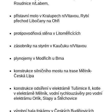
Roudnice n/Labem,
přístavní molo v Kralupech n/Vltavou, Rybí
přechod Libočany na Ohři
protipovodňová stěna v Litoměřicících
zásobníky na styrén v Kaučuku n/Vltavou
plynojemy v Modřicíh u Brna
konstrukce silničního mostu na trase Mělník-
Česká Lípa
konstrukce odsíření v elektrárně Tušimice II, kotle
v elektrárně Mělník, vodní rychlouzávěry pro vodní
elektrárnu Orlík, Slapy a Štěchovice
výrobní hala tiskárny v Českých Budějovicích