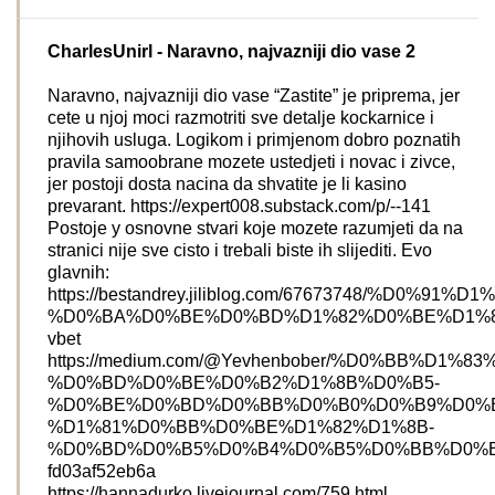
CharlesUnirl
- Naravno, najvazniji dio vase 2
Naravno, najvazniji dio vase “Zastite” je priprema, jer
cete u njoj moci razmotriti sve detalje kockarnice i
njihovih usluga. Logikom i primjenom dobro poznatih
pravila samoobrane mozete ustedjeti i novac i zivce,
jer postoji dosta nacina da shvatite je li kasino
prevarant. https://expert008.substack.com/p/--141
Postoje y osnovne stvari koje mozete razumjeti da na
stranici nije sve cisto i trebali biste ih slijediti. Evo
glavnih:
https://bestandrey.jiliblog.com/67673748/
%D0%BA%D0%BE%D0%BD%D1%82%D0%BE%D1%8
vbet
https://medium.com/@Yevhenbober/%D0%BB%D1
%D0%BD%D0%BE%D0%B2%D1%8B%D0%B5-
%D0%BE%D0%BD%D0%BB%D0%B0%D0%B9%D0%
%D1%81%D0%BB%D0%BE%D1%82%D1%8B-
%D0%BD%D0%B5%D0%B4%D0%B5%D0%BB%D0%B
fd03af52eb6a
https://hannadurko.livejournal.com/759.html