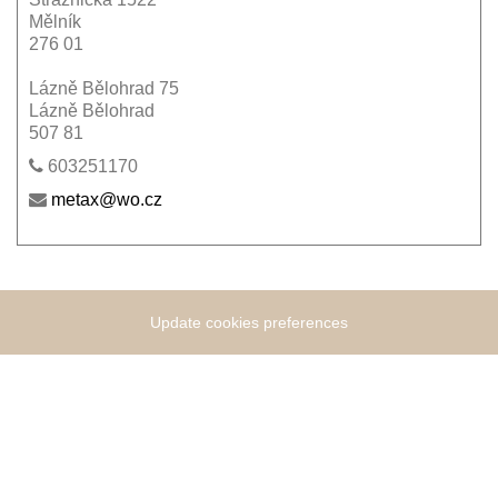
Mělník
276 01
Lázně Bělohrad 75
Lázně Bělohrad
507 81
603251170
metax@wo.cz
Update cookies preferences