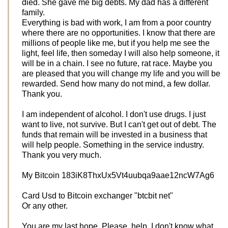
died. She gave me big debts. My dad has a different
family.
Everything is bad with work, I am from a poor country
where there are no opportunities. I know that there are
millions of people like me, but if you help me see the
light, feel life, then someday I will also help someone, it
will be in a chain. I see no future, rat race. Maybe you
are pleased that you will change my life and you will be
rewarded. Send how many do not mind, a few dollar.
Thank you.
I am independent of alcohol. I don't use drugs. I just
want to live, not survive. But I can't get out of debt. The
funds that remain will be invested in a business that
will help people. Something in the service industry.
Thank you very much.
My Bitcoin 183iK8ThxUx5Vt4uubqa9aae12ncW7Ag6
Card Usd to Bitcoin exchanger "btcbit net"
Or any other.
You are my last hope. Please, help. I don't know what