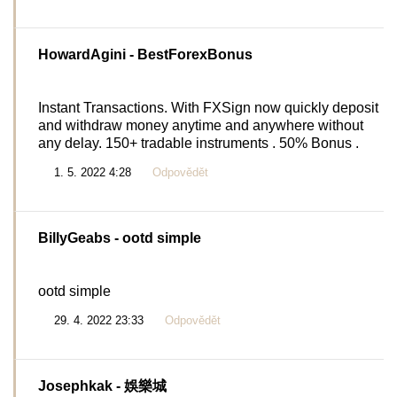
HowardAgini
- BestForexBonus
Instant Transactions. With FXSign now quickly deposit
and withdraw money anytime and anywhere without
any delay. 150+ tradable instruments . 50% Bonus .
1. 5. 2022 4:28
Odpovědět
BillyGeabs
- ootd simple
ootd simple
29. 4. 2022 23:33
Odpovědět
Josephkak
- 娛樂城