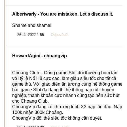
Albertwarly
- You are mistaken. Let's discuss it.
Shame and shame!
26. 4. 2022 1:55
Odpovědět
HowardAgini
- choangvip
Choang Club – Cổng game Slot đổi thưởng bom tấn
với tỷ lệ Nổ Hũ cực cao, làm giàu siêu tốc cho tất cả
game thủ. Với giao diện ấn tượng cùng hệ thống game
bài, game Slot đa dạng thì hệ thống nạp rút chuyên
nghiệp, thanh khoản cực nhanh cũng tạo nên sức hút
cho Choang Club.
ChoangVip đang có chương trình X3 nạp lần đầu. Nạp
100k nhận 300k Choáng.
ChoangVip đổi thẻ siêu tốc không cần duyệt.