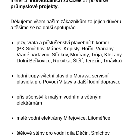
menších
individuálních
zakázek
až po
velké
průmyslové
projekty
.
Děkujeme všem našim zákazníkům za jejich důvěru
a těšíme se na další spolupráci.
jezy, vrata a příslušenství plavebních komor
(PK Smíchov, Mánes, Kopisty, Hořín, Vraňany,
Vrané n/Vtavou, Střekov, Modřany, Trója, Klecany,
Dolní Beřkovice, Rokytka, Štětí, Terezín, Trnávka)
lodní trupy-výletní plavidlo Morava, servisní
plavidla pro Povodí Vltavy a další lodní dopravce
příslušenství k malým vodním a větrným
elektrárnám
malé vodní elektrárny Miřejovice, Litoměřice
štětové stěny pro vodní díla Děčín, Smíchov,