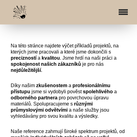
Na této stránce najdete výčet příkladů projektů, na
kterých jsme pracovali a které jsme dokončili s
precizností
a
kvalitou
. Jsme hrdí na naši práci a
spokojenost
našich
zákazníků
je pro nás
nejdůležitější
.
Díky našim
zkušenostem
a
profesionálnímu
přístupu
jsme si vydobyli pověst
spolehlivého
a
odborného
partnera
pro povrchovou úpravu
materiálů. Spolupracujeme s
různými
průmyslovými
odvětvími
a naše služby jsou
vyhledávány pro svou kvalitu a výsledky.
Naše reference zahrnují široké spektrum projektů, od