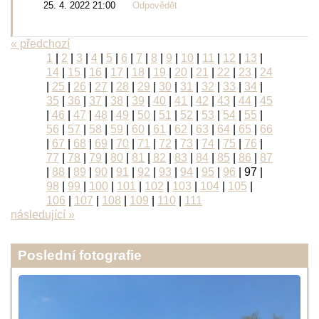
25. 4. 2022 21:00
Odpovědět
« předchozí
1
|
2
|
3
|
4
|
5
|
6
|
7
|
8
|
9
|
10
|
11
|
12
|
13
|
14
|
15
|
16
|
17
|
18
|
19
|
20
|
21
|
22
|
23
|
24
|
25
|
26
|
27
|
28
|
29
|
30
|
31
|
32
|
33
|
34
|
35
|
36
|
37
|
38
|
39
|
40
|
41
|
42
|
43
|
44
|
45
|
46
|
47
|
48
|
49
|
50
|
51
|
52
|
53
|
54
|
55
|
56
|
57
|
58
|
59
|
60
|
61
|
62
|
63
|
64
|
65
|
66
|
67
|
68
|
69
|
70
|
71
|
72
|
73
|
74
|
75
|
76
|
77
|
78
|
79
|
80
|
81
|
82
|
83
|
84
|
85
|
86
|
87
|
88
|
89
|
90
|
91
|
92
|
93
|
94
|
95
|
96
|
97
|
98
|
99
|
100
|
101
|
102
|
103
|
104
|
105
|
106
|
107
|
108
|
109
|
110
|
111
následující »
Poslední fotografie