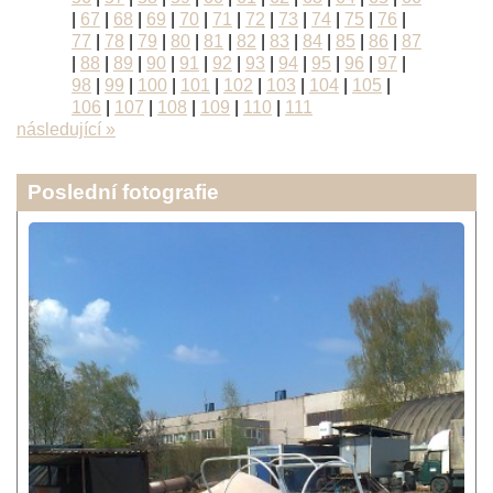
|
67
|
68
|
69
|
70
|
71
|
72
|
73
|
74
|
75
|
76
|
77
|
78
|
79
|
80
|
81
|
82
|
83
|
84
|
85
|
86
|
87
|
88
|
89
|
90
|
91
|
92
|
93
|
94
|
95
|
96
|
97
|
98
|
99
|
100
|
101
|
102
|
103
|
104
|
105
|
106
|
107
|
108
|
109
|
110
|
111
následující »
Poslední fotografie