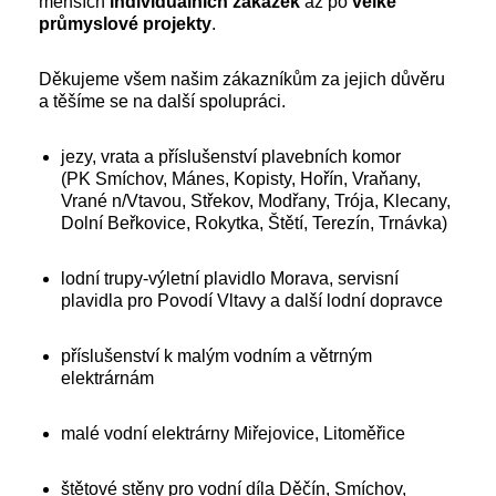
menších
individuálních
zakázek
až po
velké
průmyslové
projekty
.
Děkujeme všem našim zákazníkům za jejich důvěru
a těšíme se na další spolupráci.
jezy, vrata a příslušenství plavebních komor
(PK Smíchov, Mánes, Kopisty, Hořín, Vraňany,
Vrané n/Vtavou, Střekov, Modřany, Trója, Klecany,
Dolní Beřkovice, Rokytka, Štětí, Terezín, Trnávka)
lodní trupy-výletní plavidlo Morava, servisní
plavidla pro Povodí Vltavy a další lodní dopravce
příslušenství k malým vodním a větrným
elektrárnám
malé vodní elektrárny Miřejovice, Litoměřice
štětové stěny pro vodní díla Děčín, Smíchov,