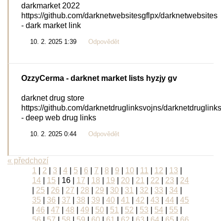
darkmarket 2022
https://github.com/darknetwebsitesgflpx/darknetwebsites
- dark market link
10. 2. 2025 1:39
Odpovědět
OzzyCerma
- darknet market lists hyzjy gv
darknet drug store
https://github.com/darknetdruglinksvojns/darknetdruglink
- deep web drug links
10. 2. 2025 0:44
Odpovědět
« předchozí
1
|
2
|
3
|
4
|
5
|
6
|
7
|
8
|
9
|
10
|
11
|
12
|
13
|
14
|
15
|
16
|
17
|
18
|
19
|
20
|
21
|
22
|
23
|
24
|
25
|
26
|
27
|
28
|
29
|
30
|
31
|
32
|
33
|
34
|
35
|
36
|
37
|
38
|
39
|
40
|
41
|
42
|
43
|
44
|
45
|
46
|
47
|
48
|
49
|
50
|
51
|
52
|
53
|
54
|
55
|
56
|
57
|
58
|
59
|
60
|
61
|
62
|
63
|
64
|
65
|
66