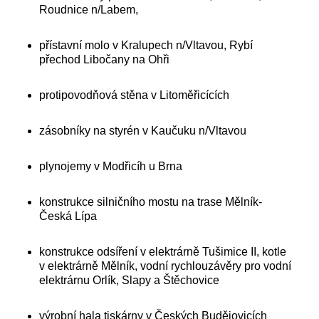
Roudnice n/Labem,
přístavní molo v Kralupech n/Vltavou, Rybí
přechod Libočany na Ohři
protipovodňová stěna v Litoměřicících
zásobníky na styrén v Kaučuku n/Vltavou
plynojemy v Modřicíh u Brna
konstrukce silničního mostu na trase Mělník-
Česká Lípa
konstrukce odsíření v elektrárně Tušimice II, kotle
v elektrárně Mělník, vodní rychlouzávěry pro vodní
elektrárnu Orlík, Slapy a Štěchovice
výrobní hala tiskárny v Českých Budějovicích