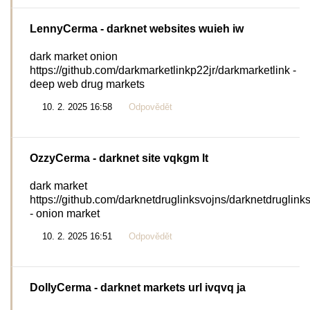
LennyCerma
- darknet websites wuieh iw
dark market onion
https://github.com/darkmarketlinkp22jr/darkmarketlink -
deep web drug markets
10. 2. 2025 16:58
Odpovědět
OzzyCerma
- darknet site vqkgm lt
dark market
https://github.com/darknetdruglinksvojns/darknetdruglink
- onion market
10. 2. 2025 16:51
Odpovědět
DollyCerma
- darknet markets url ivqvq ja