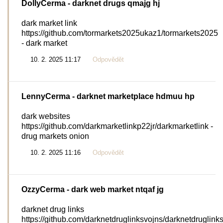
DollyCerma
- darknet drugs qmajg hj
dark market link
https://github.com/tormarkets2025ukaz1/tormarkets2025
- dark market
10. 2. 2025 11:17
Odpovědět
LennyCerma
- darknet marketplace hdmuu hp
dark websites
https://github.com/darkmarketlinkp22jr/darkmarketlink -
drug markets onion
10. 2. 2025 11:16
Odpovědět
OzzyCerma
- dark web market ntqaf jg
darknet drug links
https://github.com/darknetdruglinksvojns/darknetdruglink