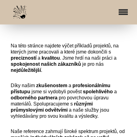
Na této stránce najdete výčet příkladů projektů, na
kterých jsme pracovali a které jsme dokončili s
precizností
a
kvalitou
. Jsme hrdí na naši práci a
spokojenost
našich
zákazníků
je pro nás
nejdůležitější
.
Díky našim
zkušenostem
a
profesionálnímu
přístupu
jsme si vydobyli pověst
spolehlivého
a
odborného
partnera
pro povrchovou úpravu
materiálů. Spolupracujeme s
různými
průmyslovými
odvětvími
a naše služby jsou
vyhledávány pro svou kvalitu a výsledky.
Naše reference zahrnují široké spektrum projektů, od