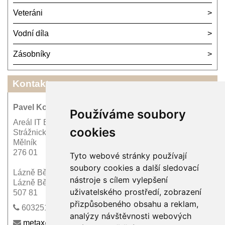
Veteráni
Vodní díla
Zásobníky
Kontakt
Pavel Kordík - METAX PRAHA
Používáme soubory
Areál IT Bohemia
cookies
Strážnická 1522
Mělník
276 01
Tyto webové stránky používají
soubory cookies a další sledovací
Lázně Bělohrad 75
nástroje s cílem vylepšení
Lázně Bělohrad
uživatelského prostředí, zobrazení
507 81
přizpůsobeného obsahu a reklam,
603251170
analýzy návštěvnosti webových
metax@wo.cz