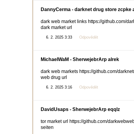
DannyCerma
- darknet drug store zcpke 
dark web market links https://github.com/da
dark market url
6. 2. 2025 3:33
Odpovědět
MichaelWaM
- SherwejebrArp alrek
dark web markets https://github.com/darkne
web drug url
6. 2. 2025 3:16
Odpovědět
DavidUsaps
- SherwejebrArp eqqlz
tor market url https://github.com/darkwebwe
seiten