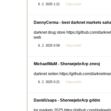
6. 2. 2025 1:21
Odpovědět
DannyCerma
- best darknet markets sah
darknet drug store https://github.com/darknet
web
6. 2. 2025 0:58
Odpovědět
MichaelWaM
- SherwejebrArp zmroj
darknet seiten https://github.com/darknetma
6. 2. 2025 0:21
Odpovědět
DavidUsaps
- SherwejebrArp grldm
tor markets 2025 https://github.com/darkwe