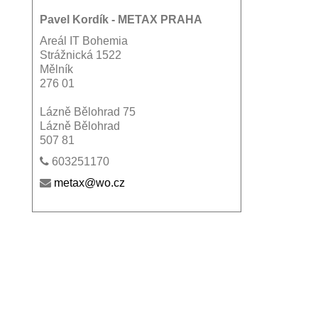
Pavel Kordík - METAX PRAHA
Areál IT Bohemia
Strážnická 1522
Mělník
276 01
Lázně Bělohrad 75
Lázně Bělohrad
507 81
603251170
metax@wo.cz