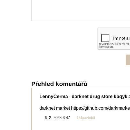
Přehled komentářů
LennyCerma
- darknet drug store kbqyk 
darknet market https://github.com/darkmarket
6. 2. 2025 3:47
Odpovědět