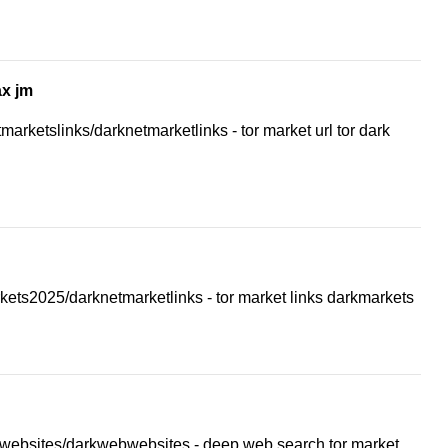
ax jm
marketslinks/darknetmarketlinks - tor market url tor dark
rkets2025/darknetmarketlinks - tor market links darkmarkets
bwebsites/darkwebwebsites - deep web search tor market