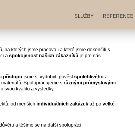
SLUŽBY
REFERENCE
ů, na kterých jsme pracovali a které jsme dokončili s
áci a
spokojenost
našich
zákazníků
je pro nás
u
přístupu
jsme si vydobyli pověst
spolehlivého
a
 materiálů. Spolupracujeme s
různými
průmyslovými
 svou kvalitu a výsledky.
jektů, od menších
individuálních
zakázek
až po
velké
věru a těšíme se na další spolupráci.