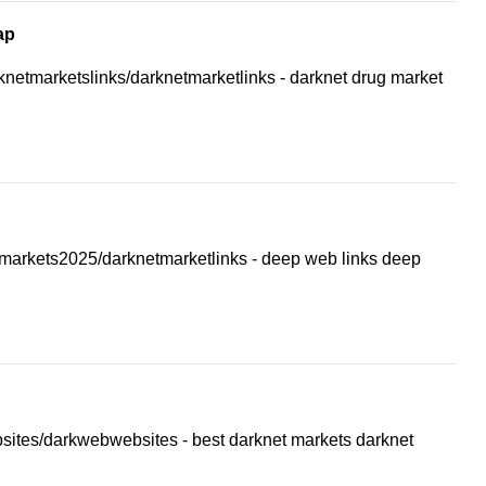
ap
rknetmarketslinks/darknetmarketlinks - darknet drug market
tmarkets2025/darknetmarketlinks - deep web links deep
bsites/darkwebwebsites - best darknet markets darknet