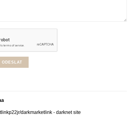
aa
linkp22jr/darkmarketlink - darknet site