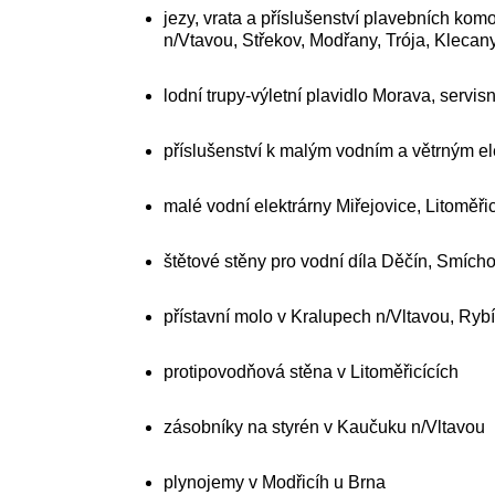
jezy, vrata a příslušenství plavebních ko
n/Vtavou, Střekov, Modřany, Trója, Klecany
lodní trupy-výletní plavidlo Morava, servis
příslušenství k malým vodním a větrným e
malé vodní elektrárny Miřejovice, Litoměři
štětové stěny pro vodní díla Děčín, Smíc
přístavní molo v Kralupech n/Vltavou, Ryb
protipovodňová stěna v Litoměřicících
zásobníky na styrén v Kaučuku n/Vltavou
plynojemy v Modřicíh u Brna