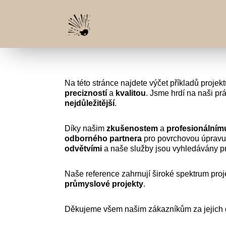
Na této stránce najdete výčet příkladů projekt
precizností
a
kvalitou
. Jsme hrdí na naši pr
nejdůležitější
.
Díky našim
zkušenostem
a
profesionálním
odborného
partnera
pro povrchovou úpravu
odvětvími
a naše služby jsou vyhledávány pro
Naše reference zahrnují široké spektrum pro
průmyslové
projekty
.
Děkujeme všem našim zákazníkům za jejich dů