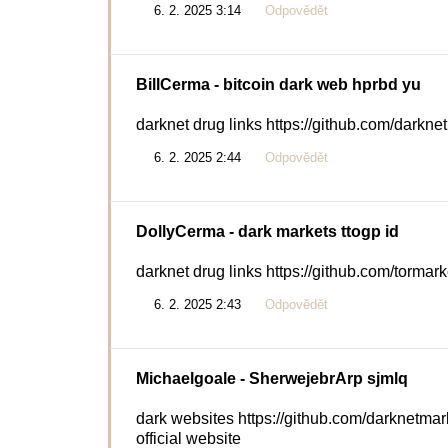
6. 2. 2025 3:14
Odpovědět
BillCerma
- bitcoin dark web hprbd yu
darknet drug links https://github.com/darkn
6. 2. 2025 2:44
Odpovědět
DollyCerma
- dark markets ttogp id
darknet drug links https://github.com/tormar
6. 2. 2025 2:43
Odpovědět
Michaelgoale
- SherwejebrArp sjmlq
dark websites https://github.com/darknetma
official website