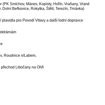
mor (PK Smíchov, Mánes, Kopisty, Hořín, Vraňany, Vrané
, Dolní Beřkovice, Rokytka, Štětí, Terezín, Trnávka)
ní plavidla pro Povodí Vltavy a další lodní dopravce
lektrárnám
ce
hov, Roudnice n/Labem,
í přechod Libočany na Ohři