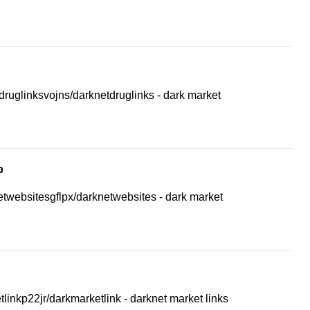
druglinksvojns/darknetdruglinks - dark market
p
etwebsitesgflpx/darknetwebsites - dark market
tlinkp22jr/darkmarketlink - darknet market links